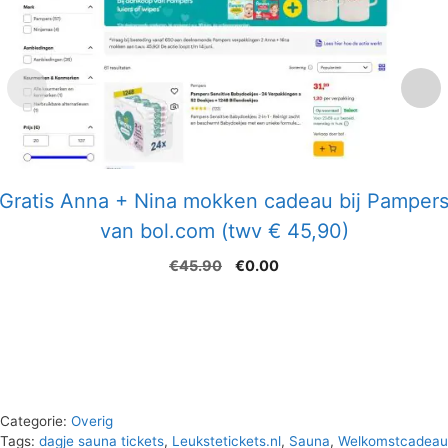
Gratis Anna + Nina mokken cadeau bij Pamper
van bol.com (twv € 45,90)
Oorspronkelijke
Huidige
€
45.90
€
0.00
prijs
prijs
was:
is:
€45.90.
€0.00.
Categorie:
Overig
Tags:
dagje sauna tickets
,
Leukstetickets.nl
,
Sauna
,
Welkomstcadeau