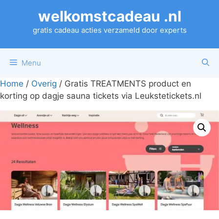
Ga
welkomstcadeau .nl
naar
de
gratis cadeau acties verzameld door experts
inhoud
Menu
Home
/
Overig
/ Gratis TREATMENTS product en
korting op dagje sauna tickets via Leukstetickets.nl