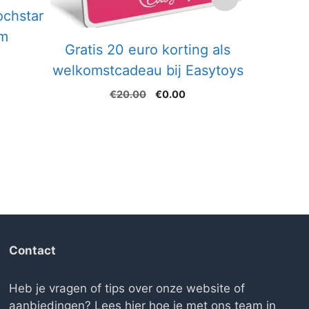
Gratis
ochstar
cadeau b
om
Gratis 20 euro korting als
welkomstcadeau bij Easytoys
Oorspronkelijke
Huidige
€
20.00
€
0.00
prijs
prijs
was:
is:
€20.00.
€0.00.
Contact
Heb je vragen of tips over onze website of
aanbiedingen? Lees
hier hoe je met ons team in