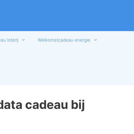
u loterij
Welkomstcadeau energie
data cadeau bij