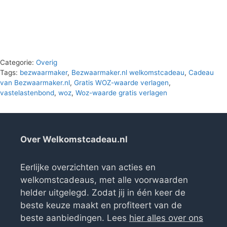
was:
is:
€45.90.
€0.00.
Categorie:
Overig
Tags:
bezwaarmaker
,
Bezwaarmaker.nl welkomstcadeau
,
Cadeau
van Bezwaarmaker.nl
,
Gratis WOZ-waarde verlagen
,
vastelastenbond
,
woz
,
Woz-waarde gratis verlagen
Over Welkomstcadeau.nl
Eerlijke overzichten van acties en
welkomstcadeaus, met alle voorwaarden
helder uitgelegd. Zodat jij in één keer de
beste keuze maakt en profiteert van de
beste aanbiedingen. Lees
hier alles over ons