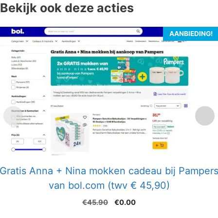
Bekijk ook deze acties
AANBIEDING!
Gratis Anna + Nina mokken cadeau bij Pamper
van bol.com (twv € 45,90)
Oorspronkelijke
Huidige
€
45.90
€
0.00
prijs
prijs