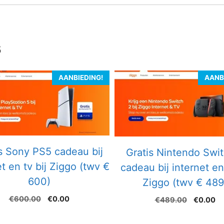
s
AANBIEDING!
AANB
s Sony PS5 cadeau bij
Gratis Nintendo Swi
et en tv bij Ziggo (twv €
cadeau bij internet en 
600)
Ziggo (twv € 489
Oorspronkelijke
Huidige
€
600.00
€
0.00
Oorspron
Hu
€
489.00
€
0.00
prijs
prijs
prijs
pr
was:
is:
was:
is: