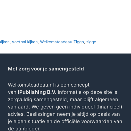
€600.00.
€0.00.
€489.00
€0
kijken
,
voetbal kijken
,
Welkomstcadeau Ziggo
,
ziggo
Met zorg voor je samengesteld
Welkomstcadeau.nl is een concept
van
iPublishing B.V.
Informatie op deze site is
zorgvuldig samengesteld, maar blijft algemeen
van aard. We geven geen individueel (financieel)
advies. Beslissingen neem je altijd op basis van
je eigen situatie en de officiële voorwaarden van
de aanbieder.