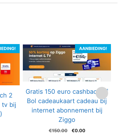
IEDING!
AANBIEDING!
Gratis 150 euro cashback of
Gratis
tch 2
Bol cadeaukaart cadeau bij
cadeau 
tv bij
internet abonnement bij
t
)
Ziggo
kelijke
idige
Oorspronkelijke
Huidige
€
150.00
€
0.00
ijs
prijs
prijs