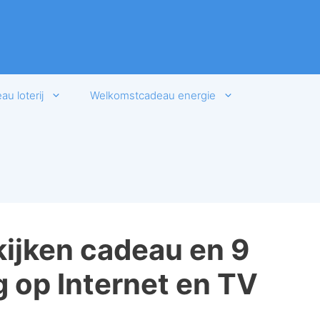
u loterij
Welkomstcadeau energie
kijken cadeau en 9
 op Internet en TV