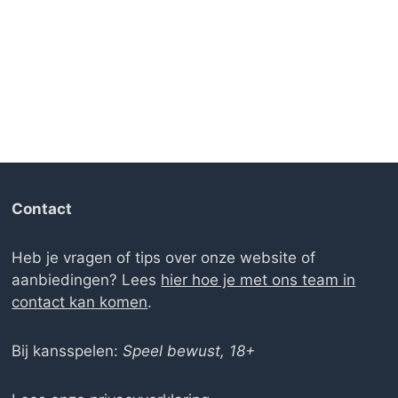
was:
is:
.
.00.
€150.00.
€0.00.
Contact
Heb je vragen of tips over onze website of
aanbiedingen? Lees
hier hoe je met ons team in
contact kan komen
.
Bij kansspelen:
Speel bewust, 18+