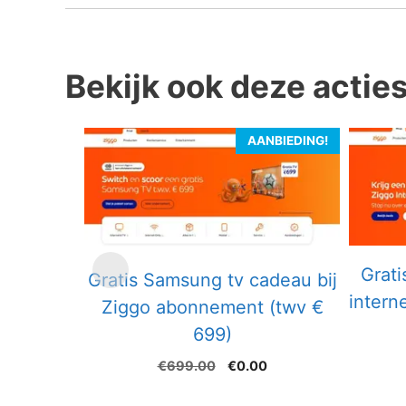
Bekijk ook deze actie
AANBIEDING!
Grati
Gratis Samsung tv cadeau bij
intern
Ziggo abonnement (twv €
699)
Oorspronkelijke
Huidige
€
699.00
€
0.00
prijs
prijs
was:
is: