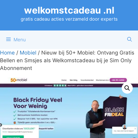
Ga
welkomstcadeau .nl
naar
de
gratis cadeau acties verzameld door experts
inhoud
Menu
Home
/
Mobiel
/ Nieuw bij 50+ Mobiel: Ontvang Gratis
Bellen en Smsjes als Welkomstcadeau bij je Sim Only
Abonnement