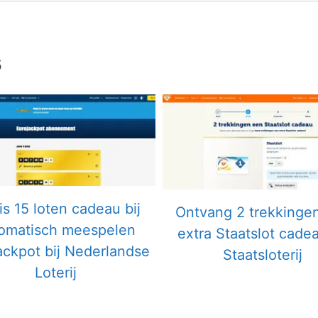
s
is 15 loten cadeau bij
Ontvang 2 trekkinge
omatisch meespelen
extra Staatslot cadea
ackpot bij Nederlandse
Staatsloterij
Loterij