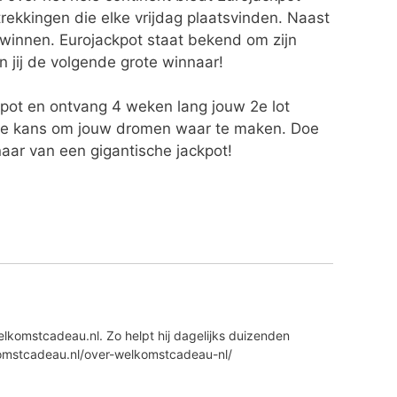
ekkingen die elke vrijdag plaatsvinden. Naast
e winnen. Eurojackpot staat bekend om zijn
 jij de volgende grote winnaar!
pot en ontvang 4 weken lang jouw 2e lot
tieme kans om jouw dromen waar te maken. Doe
aar van een gigantische jackpot!
lkomstcadeau.nl. Zo helpt hij dagelijks duizenden
komstcadeau.nl/over-welkomstcadeau-nl/