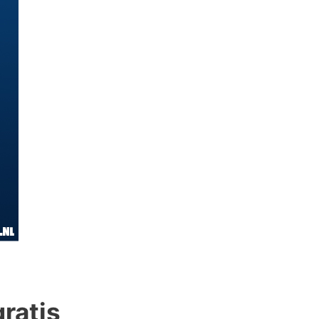
ratis