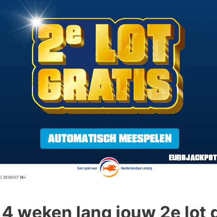
 weken lang jouw 2e lot g