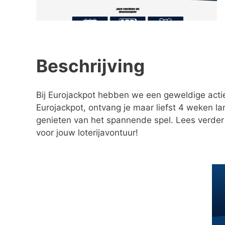
Beschrijving
Bij Eurojackpot hebben we een geweldige actie
Eurojackpot, ontvang je maar liefst 4 weken la
genieten van het spannende spel. Lees verder 
voor jouw loterijavontuur!