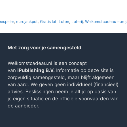
espeler
,
eurojackpot
,
Gratis lot
,
Loten
,
Loterij
,
Welkomstcadeau euroj
Met zorg voor je samengesteld
Welkomstcadeau.nl is een concept
van
iPublishing B.V.
Informatie op deze site is
zorgvuldig samengesteld, maar blijft algemeen
van aard. We geven geen individueel (financieel)
advies. Beslissingen neem je altijd op basis van
je eigen situatie en de officiële voorwaarden van
de aanbieder.