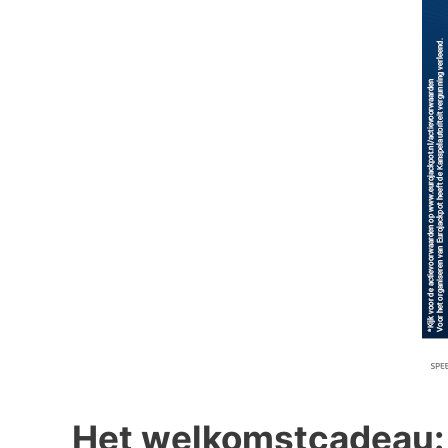
Het welkomstcadeau: 4