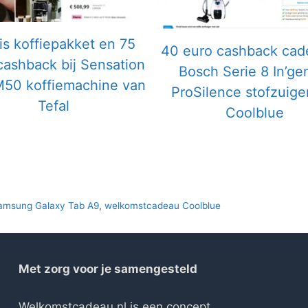
is koffiepakket en 75
40 euro cashback cade
cashback bij Sensation
Bosch Serie 8 In’ge
M50 koffiemachine van
ProSilence stofzuige
Tefal
Coolblue
amsung Galaxy Tab A9
,
welkomstcadeau Coolblue
Met zorg voor je samengesteld
Welkomstcadeau.nl is een concept