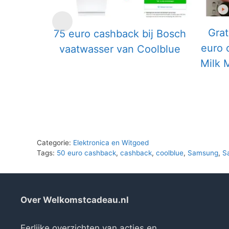
Grat
75 euro cashback bij Bosch
euro 
vaatwasser van Coolblue
Milk 
Categorie:
Elektronica en Witgoed
Tags:
50 euro cashback
,
cashback
,
coolblue
,
Samsung
,
S
Over Welkomstcadeau.nl
Eerlijke overzichten van acties en