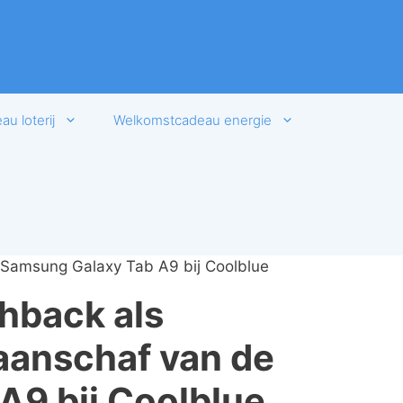
u loterij
Welkomstcadeau energie
 Samsung Galaxy Tab A9 bij Coolblue
hback als
aanschaf van de
A9 bij Coolblue