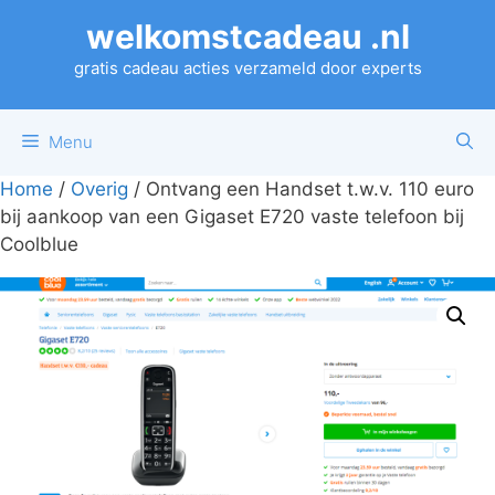
Ga
welkomstcadeau .nl
naar
de
gratis cadeau acties verzameld door experts
inhoud
Menu
Home
/
Overig
/ Ontvang een Handset t.w.v. 110 euro
bij aankoop van een Gigaset E720 vaste telefoon bij
Coolblue