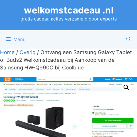
Ga
welkomstcadeau .nl
naar
de
gratis cadeau acties verzameld door experts
inhoud
Menu
Home
/
Overig
/ Ontvang een Samsung Galaxy Tablet
of Buds2 Welkomstcadeau bij Aankoop van de
Samsung HW-Q990C bij Coolblue