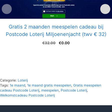
Gratis 2 maanden meespelen cadeau bij
Postcode Loterij Miljoenenjacht (twv € 32)
Oorspronkelijke
Huidige
€
32.00
€
0.00
prijs
prijs
was:
is:
€32.00.
€0.00.
Categorie:
Loterij
Tags:
1e maand
,
1e maand gratis meespelen
,
Gratis meespelen
cadeau Postcode Loterij
,
meespelen
,
Postcode Loterij
,
Welkomstcadeau Postcode Loterij