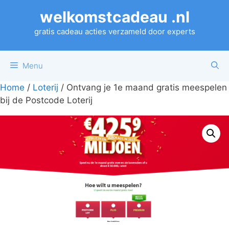
Ga
welkomstcadeau .nl
naar
de
gratis cadeau acties verzameld door experts
inhoud
Menu
Home
/
Loterij
/ Ontvang je 1e maand gratis meespelen
bij de Postcode Loterij