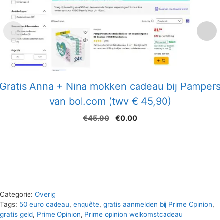
Gratis Anna + Nina mokken cadeau bij Pamper
van bol.com (twv € 45,90)
Oorspronkelijke
Huidige
€
45.90
€
0.00
prijs
prijs
was:
is:
€45.90.
€0.00.
Categorie:
Overig
Tags:
50 euro cadeau
,
enquête
,
gratis aanmelden bij Prime Opinion
,
gratis geld
,
Prime Opinion
,
Prime opinion welkomstcadeau