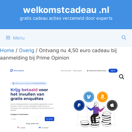
Ga
welkomstcadeau .nl
naar
de
gratis cadeau acties verzameld door experts
inhoud
Menu
Home
/
Overig
/ Ontvang nu 4,50 euro cadeau bij
aanmelding bij Prime Opinion