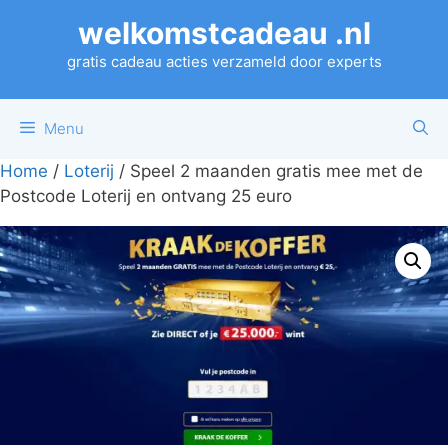
Ga
welkomstcadeau .nl
naar
de
gratis cadeau acties verzameld door experts
inhoud
Menu
Home
/
Loterij
/ Speel 2 maanden gratis mee met de
Postcode Loterij en ontvang 25 euro