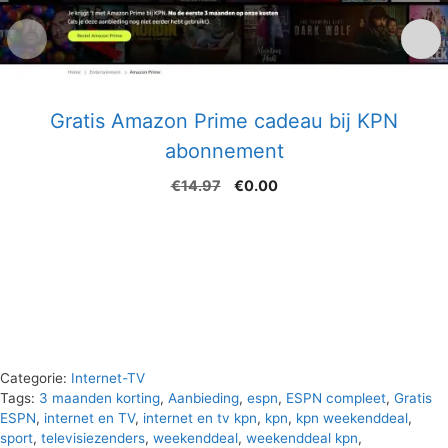
Gratis Amazon Prime cadeau bij KPN
abonnement
Oorspronkelijke
Huidige
€
14.97
€
0.00
prijs
prijs
was:
is:
€14.97.
€0.00.
Categorie:
Internet-TV
Tags:
3 maanden korting
,
Aanbieding
,
espn
,
ESPN compleet
,
Gratis
ESPN
,
internet en TV
,
internet en tv kpn
,
kpn
,
kpn weekenddeal
,
sport
,
televisiezenders
,
weekenddeal
,
weekenddeal kpn
,