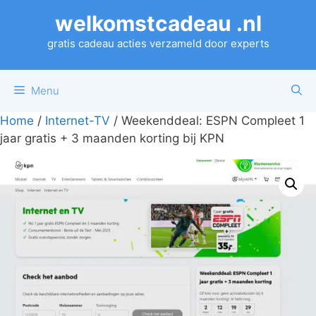
Ga
welkomstcadeau .nl
naar
de
gratis cadeau acties verzameld door experts
inhoud
Menu
Home
/
Internet-TV
/ Weekenddeal: ESPN Compleet 1
jaar gratis + 3 maanden korting bij KPN