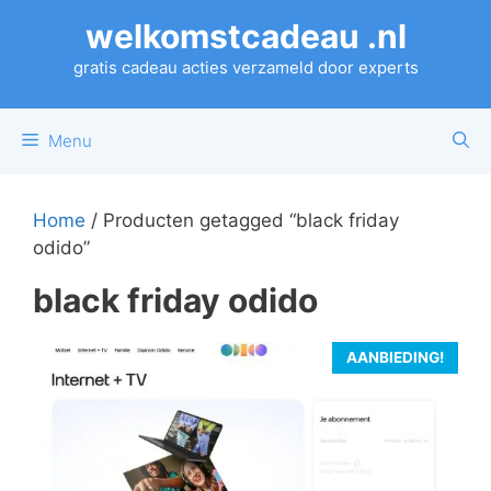
Ga
welkomstcadeau .nl
naar
de
gratis cadeau acties verzameld door experts
inhoud
Menu
Home
/ Producten getagged “black friday
odido”
black friday odido
AANBIEDING!