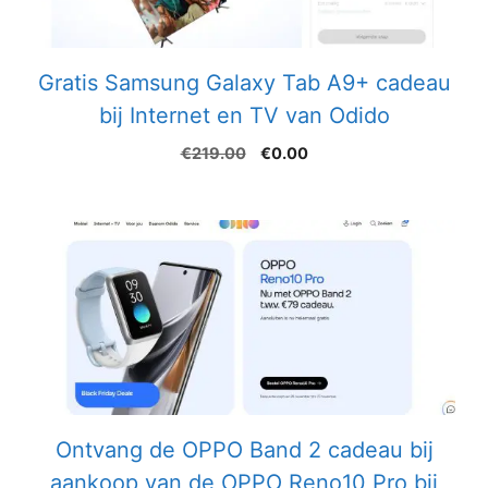
Gratis Samsung Galaxy Tab A9+ cadeau
bij Internet en TV van Odido
Oorspronkelijke
Huidige
€
219.00
€
0.00
prijs
prijs
was:
is:
€219.00.
€0.00.
Ontvang de OPPO Band 2 cadeau bij
aankoop van de OPPO Reno10 Pro bij