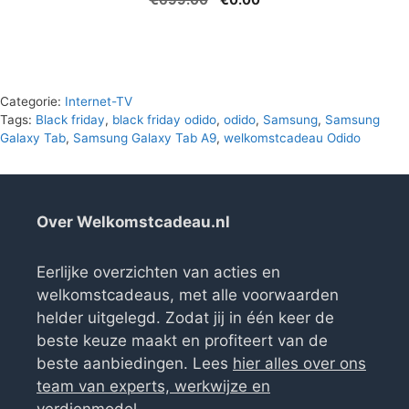
prijs
prijs
was:
is:
€699.00.
€0.00.
Categorie:
Internet-TV
Tags:
Black friday
,
black friday odido
,
odido
,
Samsung
,
Samsung
Galaxy Tab
,
Samsung Galaxy Tab A9
,
welkomstcadeau Odido
Over Welkomstcadeau.nl
Eerlijke overzichten van acties en
welkomstcadeaus, met alle voorwaarden
helder uitgelegd. Zodat jij in één keer de
beste keuze maakt en profiteert van de
beste aanbiedingen. Lees
hier alles over ons
team van experts, werkwijze en
verdienmodel
.