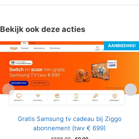
Bekijk ook deze acties
AANBIEDING!
Gratis Samsung tv cadeau bij Ziggo
abonnement (twv € 699)
Oorspronkelijke
Huidige
€
699.00
€
0.00