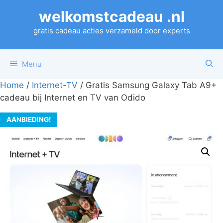
Ga
welkomstcadeau .nl
naar
de
gratis cadeau acties verzameld door experts
inhoud
Menu
Home
/
Internet-TV
/ Gratis Samsung Galaxy Tab A9+
cadeau bij Internet en TV van Odido
AANBIEDING!