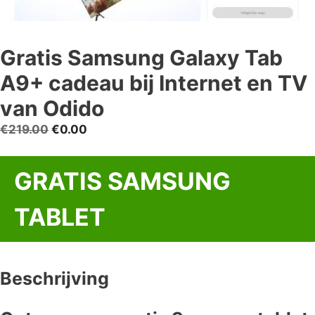
Gratis Samsung Galaxy Tab
A9+ cadeau bij Internet en TV
van Odido
Oorspronkelijke
Huidige
€
219.00
€
0.00
prijs
prijs
was:
is:
GRATIS SAMSUNG
€219.00.
€0.00.
TABLET
Beschrijving