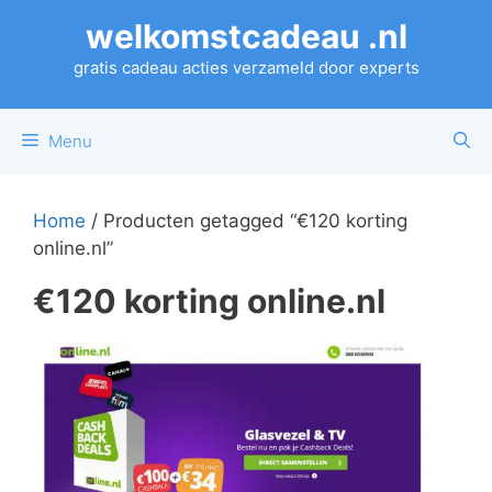
Ga
welkomstcadeau .nl
naar
de
gratis cadeau acties verzameld door experts
inhoud
Menu
Home
/ Producten getagged “€120 korting
online.nl”
€120 korting online.nl