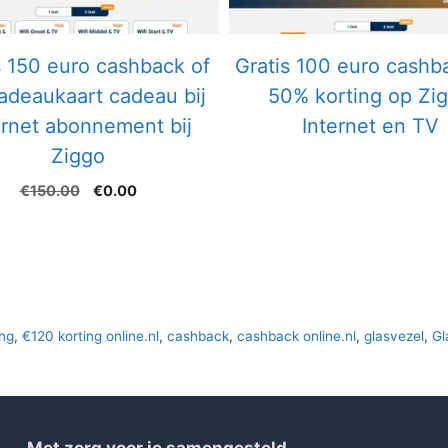
s 150 euro cashback of
Gratis 100 euro cashb
adeaukaart cadeau bij
50% korting op Zi
ernet abonnement bij
Internet en TV
Ziggo
Oorspronkelijke
Huidige
€
150.00
€
0.00
prijs
prijs
was:
is:
€150.00.
€0.00.
ing
,
€120 korting online.nl
,
cashback
,
cashback online.nl
,
glasvezel
,
Gl