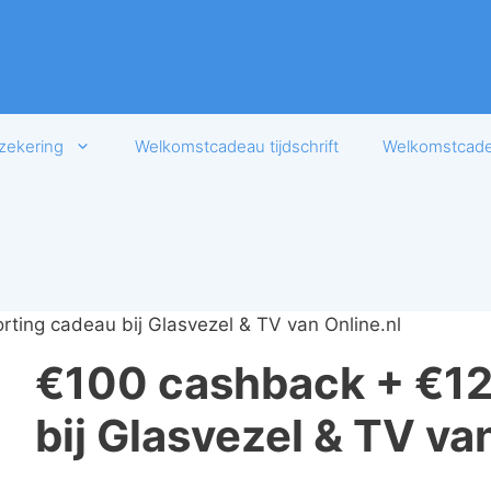
zekering
Welkomstcadeau tijdschrift
Welkomstcadea
ting cadeau bij Glasvezel & TV van Online.nl
€100 cashback + €12
bij Glasvezel & TV va