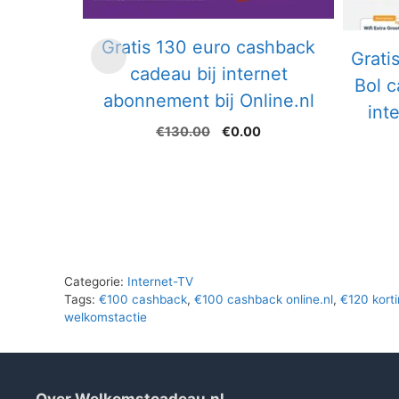
Gratis 130 euro cashback
Grati
cadeau bij internet
Bol c
abonnement bij Online.nl
int
Oorspronkelijke
Huidige
€
130.00
€
0.00
prijs
prijs
was:
is:
€130.00.
€0.00.
Categorie:
Internet-TV
Tags:
€100 cashback
,
€100 cashback online.nl
,
€120 kort
welkomstactie