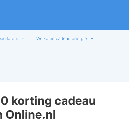
u loterij
Welkomstcadeau energie
0 korting cadeau
n Online.nl