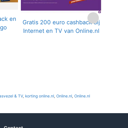
ack en
Gratis 200 euro cashback bij
Gratis 
ggo
Internet en TV van Online.nl
Inte
asvezel & TV
,
korting online.nl
,
Online.nl
,
Online.nl