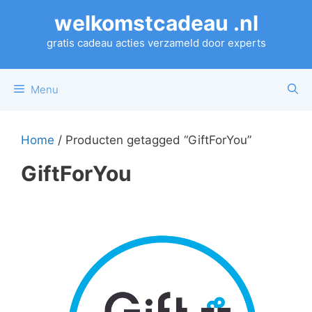
Ga
welkomstcadeau .nl
naar
de
gratis cadeau acties verzameld door experts
inhoud
Menu
Home
/ Producten getagged “GiftForYou”
GiftForYou