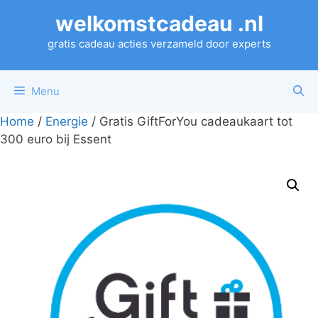
Ga
welkomstcadeau .nl
naar
de
gratis cadeau acties verzameld door experts
inhoud
Menu
Home
/
Energie
/ Gratis GiftForYou cadeaukaart tot
300 euro bij Essent