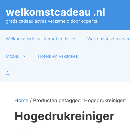
Ga
welkomstcadeau .nl
naar
de
gratis cadeau acties verzameld door experts
inhoud
Welkomstcadeau internet en tv
Welkomstcadeau ver
Mobiel
Hotels en Vakanties
Home
/ Producten getagged “Hogedrukreiniger”
Hogedrukreiniger