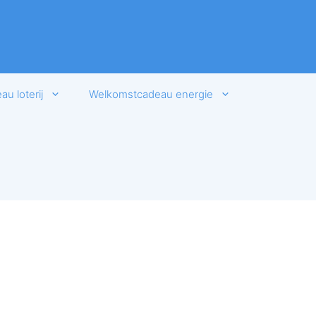
u loterij
Welkomstcadeau energie