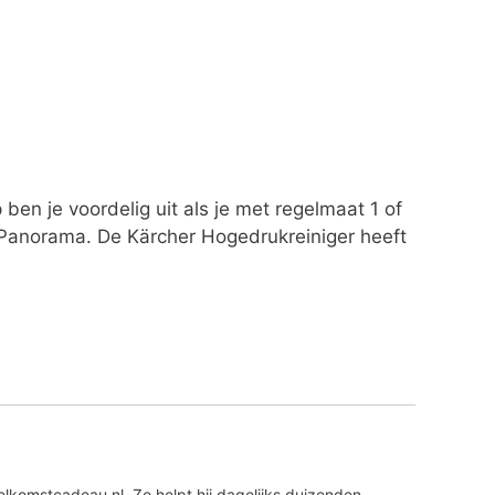
en je voordelig uit als je met regelmaat 1 of
f Panorama. De Kärcher Hogedrukreiniger heeft
lkomstcadeau.nl. Zo helpt hij dagelijks duizenden