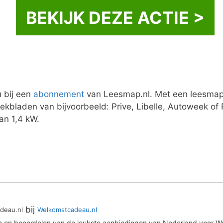
BEKIJK DEZE ACTIE >
 bij een
abonnement
van Leesmap.nl. Met een leesmap b
eekbladen van bijvoorbeeld: Prive, Libelle, Autoweek o
an 1,4 kW.
bij
deau.nl
Welkomstcadeau.nl
en en beoordelen van de leukste aanbiedingen van Nederland voor We