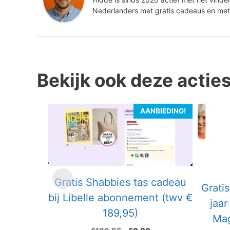
Nederlanders met gratis cadeaus en met
Bekijk ook deze actie
AANBIEDING!
Gratis Shabbies tas cadeau
Gratis
bij Libelle abonnement (twv €
jaa
189,95)
Mag