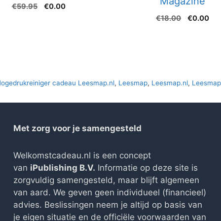
Magazine
Oorspronkelijke
Huidige
€
59.95
€
0.00
prijs
prijs
Oorspronk
Hui
€
18.00
€
0.00
was:
is:
prijs
prij
€59.95.
€0.00.
was:
is:
€18.00.
€0.
ogedrukreiniger cadeau Leesmap.nl
,
Leesmap
,
Leesmap.nl
,
Leesmap.
Met zorg voor je samengesteld
Welkomstcadeau.nl is een concept
van
iPublishing B.V.
Informatie op deze site is
zorgvuldig samengesteld, maar blijft algemeen
van aard. We geven geen individueel (financieel)
advies. Beslissingen neem je altijd op basis van
je eigen situatie en de officiële voorwaarden van