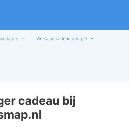
u loterij
Welkomstcadeau energie
ger cadeau bij
smap.nl