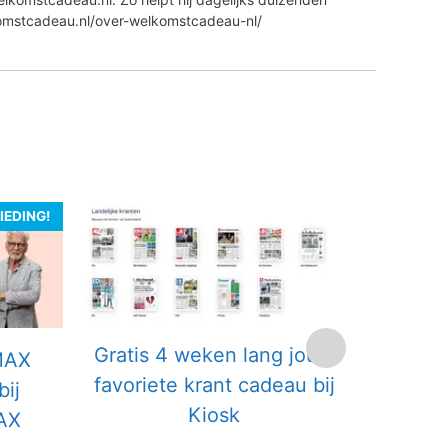
komstcadeau.nl/over-welkomstcadeau-nl/
IEDING!
Gratis 4 weken lang jouw
MAX
Gratis 
favoriete krant cadeau bij
ij
abonnem
Kiosk
AX