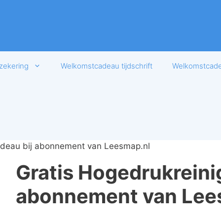
zekering
Welkomstcadeau tijdschrift
Welkomstcadea
cadeau bij abonnement van Leesmap.nl
Gratis Hogedrukreini
abonnement van Lee