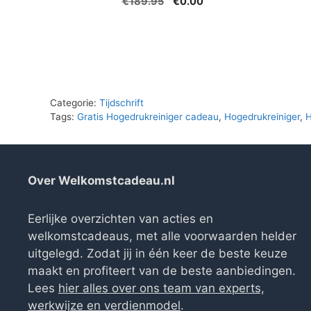
Oorspronkelijke
Huidige
€
189.95
€
0.00
prijs
prijs
was:
is:
€189.95.
€0.00.
Categorie:
Tijdschrift
Tags:
Gratis Hogedrukreiniger cadeau
,
Hogedrukreiniger
,
H
Over Welkomstcadeau.nl
Eerlijke overzichten van acties en
welkomstcadeaus, met alle voorwaarden helder
uitgelegd. Zodat jij in één keer de beste keuze
maakt en profiteert van de beste aanbiedingen.
Lees
hier alles over ons team van experts,
werkwijze en verdienmodel
.