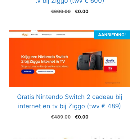
tv bij Ziggo (twv € 600)
Oorspronkelijke
Huidige
€
600.00
€
0.00
prijs
prijs
was:
is:
€600.00.
€0.00.
AANBIEDING!
Gratis Nintendo Switch 2 cadeau bij
internet en tv bij Ziggo (twv € 489)
Oorspronkelijke
Huidige
€
489.00
€
0.00
prijs
prijs
was:
is:
€489.00.
€0.00.