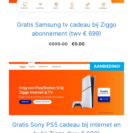
Gratis Samsung tv cadeau bij Ziggo
abonnement (twv € 699)
Oorspronkelijke
Huidige
€
699.00
€
0.00
prijs
prijs
was:
is:
€699.00.
€0.00.
AANBIEDING!
Gratis Sony PS5 cadeau bij internet en