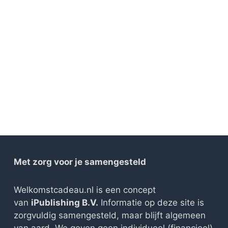
Met zorg voor je samengesteld
Welkomstcadeau.nl is een concept
van
iPublishing B.V.
Informatie op deze site is
zorgvuldig samengesteld, maar blijft algemeen
van aard. We geven geen individueel (financieel)