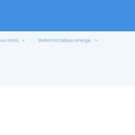
u loterij
Welkomstcadeau energie