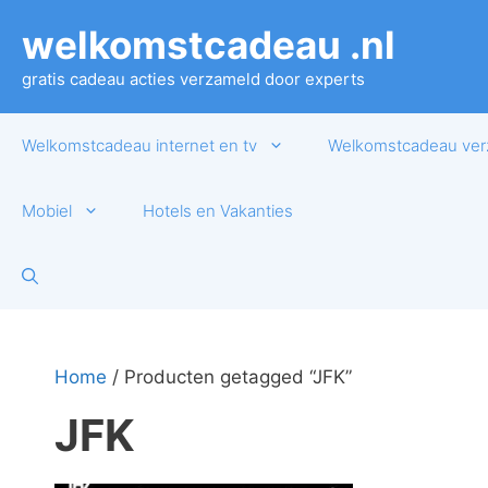
Ga
welkomstcadeau .nl
naar
de
gratis cadeau acties verzameld door experts
inhoud
Welkomstcadeau internet en tv
Welkomstcadeau ver
Mobiel
Hotels en Vakanties
Home
/ Producten getagged “JFK”
JFK