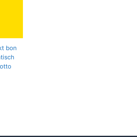
kt bon
tisch
otto