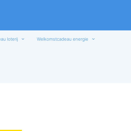
u loterij
Welkomstcadeau energie