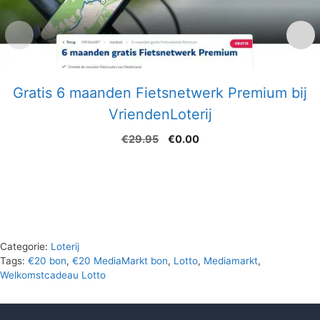
Gratis 6 maanden Fietsnetwerk Premium bij
VriendenLoterij
Oorspronkelijke
Huidige
€
29.95
€
0.00
prijs
prijs
was:
is:
€29.95.
€0.00.
Categorie:
Loterij
Tags:
€20 bon
,
€20 MediaMarkt bon
,
Lotto
,
Mediamarkt
,
Welkomstcadeau Lotto