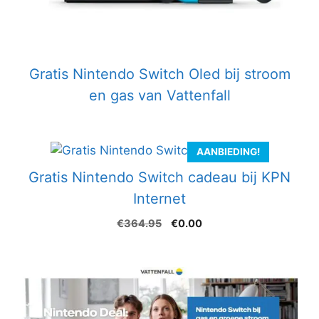
Gratis Nintendo Switch Oled bij stroom
en gas van Vattenfall
AANBIEDING!
Gratis Nintendo Switch cadeau bij KPN
Internet
Oorspronkelijke
Huidige
€
364.95
€
0.00
prijs
prijs
was:
is:
€364.95.
€0.00.