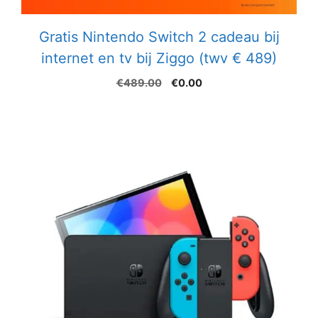
Gratis Nintendo Switch 2 cadeau bij
internet en tv bij Ziggo (twv € 489)
Oorspronkelijke
Huidige
€
489.00
€
0.00
prijs
prijs
was:
is:
€489.00.
€0.00.