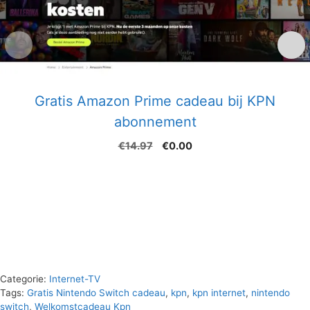
Gratis Amazon Prime cadeau bij KPN
abonnement
Oorspronkelijke
Huidige
€
14.97
€
0.00
prijs
prijs
was:
is:
€14.97.
€0.00.
Categorie:
Internet-TV
Tags:
Gratis Nintendo Switch cadeau
,
kpn
,
kpn internet
,
nintendo
switch
,
Welkomstcadeau Kpn