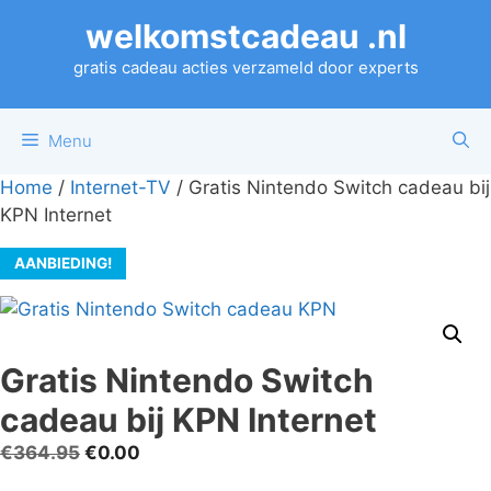
Ga
welkomstcadeau .nl
naar
de
gratis cadeau acties verzameld door experts
inhoud
Menu
Home
/
Internet-TV
/ Gratis Nintendo Switch cadeau bij
KPN Internet
AANBIEDING!
Gratis Nintendo Switch
cadeau bij KPN Internet
Oorspronkelijke
Huidige
€
364.95
€
0.00
prijs
prijs