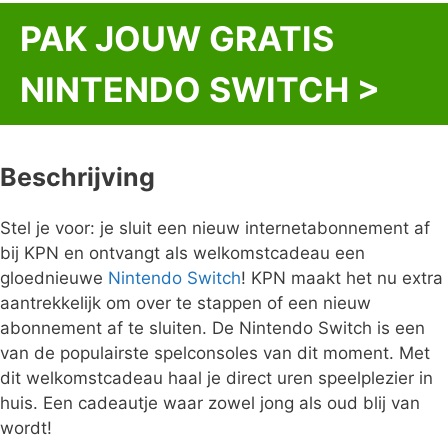
was:
is:
PAK JOUW GRATIS
€364.95.
€0.00.
NINTENDO SWITCH >
Beschrijving
Stel je voor: je sluit een nieuw internetabonnement af
bij KPN en ontvangt als welkomstcadeau een
gloednieuwe
Nintendo Switch
! KPN maakt het nu extra
aantrekkelijk om over te stappen of een nieuw
abonnement af te sluiten. De Nintendo Switch is een
van de populairste spelconsoles van dit moment. Met
dit welkomstcadeau haal je direct uren speelplezier in
huis. Een cadeautje waar zowel jong als oud blij van
wordt!