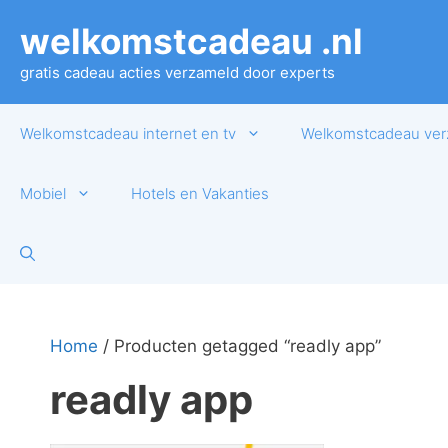
Ga
welkomstcadeau .nl
naar
de
gratis cadeau acties verzameld door experts
inhoud
Welkomstcadeau internet en tv
Welkomstcadeau ver
Mobiel
Hotels en Vakanties
Home
/ Producten getagged “readly app”
readly app