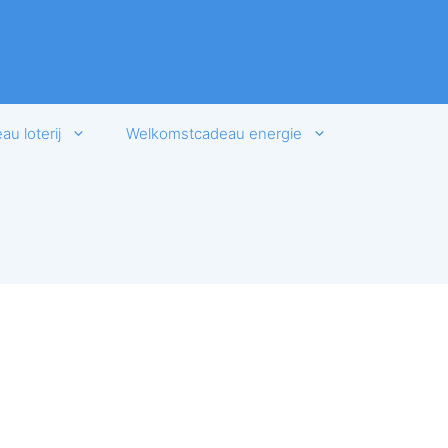
u loterij
Welkomstcadeau energie