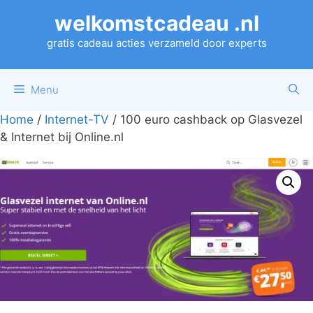
Ga
welkomstcadeau .nl
naar
de
gratis cadeau acties verzameld door experts
inhoud
Menu
Home
/
Internet-TV
/ 100 euro cashback op Glasvezel
& Internet bij Online.nl