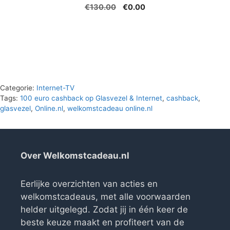
Oorspronkelijke
Huidige
€
130.00
€
0.00
prijs
prijs
was:
is:
€130.00.
€0.00.
Categorie:
Internet-TV
Tags:
100 euro cashback op Glasvezel & Internet
,
cashback
,
glasvezel
,
Online.nl
,
welkomstcadeau online.nl
Over Welkomstcadeau.nl
Eerlijke overzichten van acties en
welkomstcadeaus, met alle voorwaarden
helder uitgelegd. Zodat jij in één keer de
beste keuze maakt en profiteert van de