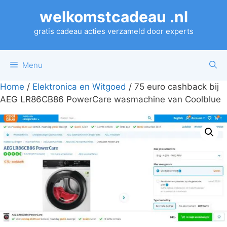
Ga
welkomstcadeau .nl
naar
de
gratis cadeau acties verzameld door experts
inhoud
Menu
Home
/
Elektronica en Witgoed
/ 75 euro cashback bij
AEG LR86CB86 PowerCare wasmachine van Coolblue