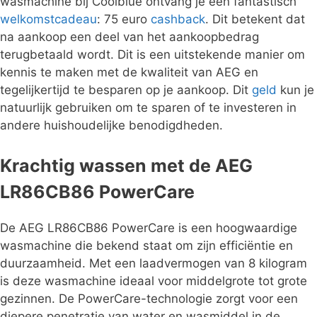
wasmachine bij Coolblue ontvang je een fantastisch
welkomstcadeau
: 75 euro
cashback
. Dit betekent dat
na aankoop een deel van het aankoopbedrag
terugbetaald wordt. Dit is een uitstekende manier om
kennis te maken met de kwaliteit van AEG en
tegelijkertijd te besparen op je aankoop. Dit
geld
kun je
natuurlijk gebruiken om te sparen of te investeren in
andere huishoudelijke benodigdheden.
Krachtig wassen met de AEG
LR86CB86 PowerCare
De AEG LR86CB86 PowerCare is een hoogwaardige
wasmachine die bekend staat om zijn efficiëntie en
duurzaamheid. Met een laadvermogen van 8 kilogram
is deze wasmachine ideaal voor middelgrote tot grote
gezinnen. De PowerCare-technologie zorgt voor een
diepere penetratie van water en wasmiddel in de