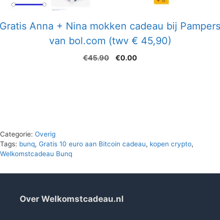
Gratis Anna + Nina mokken cadeau bij Pamper
van bol.com (twv € 45,90)
Oorspronkelijke
Huidige
€
45.90
€
0.00
prijs
prijs
was:
is:
€45.90.
€0.00.
Categorie:
Overig
Tags:
bunq
,
Gratis 10 euro aan Bitcoin cadeau
,
kopen crypto
,
Welkomstcadeau Bunq
Over Welkomstcadeau.nl