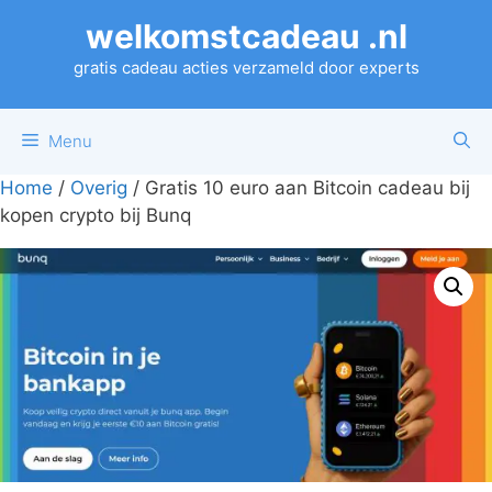
Ga
welkomstcadeau .nl
naar
de
gratis cadeau acties verzameld door experts
inhoud
Menu
Home
/
Overig
/ Gratis 10 euro aan Bitcoin cadeau bij
kopen crypto bij Bunq