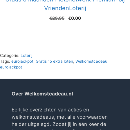
VriendenLoterij
Oorspronkelijke
Huidige
€
29.95
€
0.00
prijs
prijs
was:
is:
€29.95.
€0.00.
Categorie:
Loterij
Tags:
eurojackpot
,
Gratis 15 extra loten
,
Welkomstcadeau
eurojackpot
Over Welkomstcadeau.nl
Eerlijke overzichten van acties en
welkomstcadeaus, met alle voorwaarden
helder uitgelegd. Zodat jij in één keer de