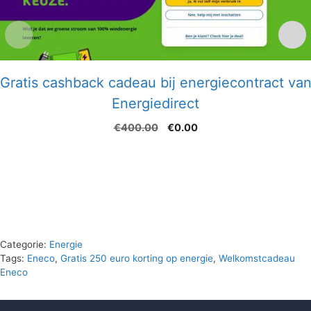
Gratis cashback cadeau bij energiecontract va
Energiedirect
Oorspronkelijke
Huidige
€
400.00
€
0.00
prijs
prijs
was:
is:
€400.00.
€0.00.
Categorie:
Energie
Tags:
Eneco
,
Gratis 250 euro korting op energie
,
Welkomstcadeau
Eneco