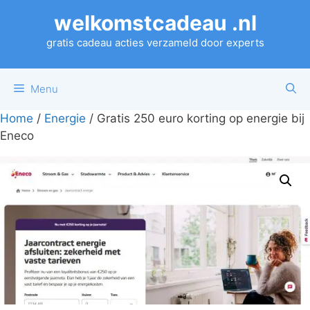
Ga
welkomstcadeau .nl
naar
de
gratis cadeau acties verzameld door experts
inhoud
Menu
Home
/
Energie
/ Gratis 250 euro korting op energie bij
Eneco