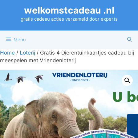
Ga
welkomstcadeau .nl
naar
de
gratis cadeau acties verzameld door experts
inhoud
Menu
Home
/
Loterij
/ Gratis 4 Dierentuinkaartjes cadeau bij
meespelen met Vriendenloterij