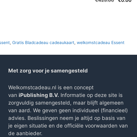
Oorspron
Hu
€
425.00
€
0.00
was:
is:
prijs
pri
€350.00.
€0.00.
was:
is:
€425.00
€0
ssent
,
Gratis Bladcadeau cadeaukaart
,
welkomstcadeau Essent
Met zorg voor je samengesteld
Welkomstcadeau.nl is een concept
van
iPublishing B.V.
Informatie op deze site is
zorgvuldig samengesteld, maar blijft algemeen
van aard. We geven geen individueel (financieel)
advies. Beslissingen neem je altijd op basis van
je eigen situatie en de officiële voorwaarden van
de aanbieder.