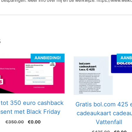
 besparingen. Meer info over mij en de werkwijze: https://www.wel
s
AANBIEDING!
AANB
 tot 350 euro cashback
Gratis bol.com 425 
ssent met Black Friday
cadeaukaart cadeau
Vattenfall
Oorspronkelijke
Huidige
€
350.00
€
0.00
prijs
prijs