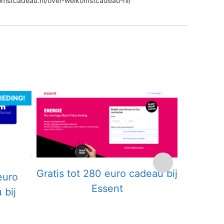
komstcadeau.nl/over-welkomstcadeau-nl/
IEDING!
Gratis tot 280 euro cadeau bij
Grati
euro
Essent
Stu
 bij
hotelove