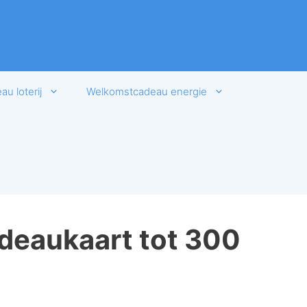
u loterij
Welkomstcadeau energie
deaukaart tot 300