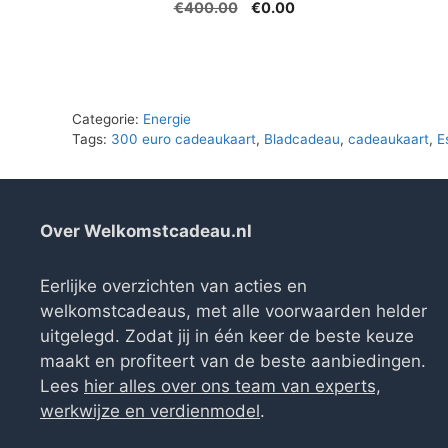
Oorspronkelijke
Huidige
€
400.00
€
0.00
prijs
prijs
was:
is:
€400.00.
€0.00.
Categorie:
Energie
Tags:
300 euro cadeaukaart
,
Bladcadeau
,
cadeaukaart
,
E
Over Welkomstcadeau.nl
Eerlijke overzichten van acties en
welkomstcadeaus, met alle voorwaarden helder
uitgelegd. Zodat jij in één keer de beste keuze
maakt en profiteert van de beste aanbiedingen.
Lees
hier alles over ons team van experts,
werkwijze en verdienmodel
.