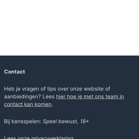
kelijke
idige
js
.
.00.
Contact
Heb je vragen of tips over onze website of
aanbiedingen? Lees
hier hoe je met ons team in
contact kan komen
.
Bij kansspelen:
Speel bewust, 18+
Lees onze
privacyverklaring
.