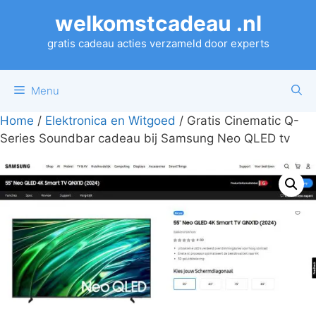
Ga
welkomstcadeau .nl
naar
de
gratis cadeau acties verzameld door experts
inhoud
Menu
Home
/
Elektronica en Witgoed
/ Gratis Cinematic Q-
Series Soundbar cadeau bij Samsung Neo QLED tv