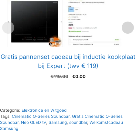
Gratis pannenset cadeau bij inductie kookplaat
bij Expert (twv € 119)
Oorspronkelijke
Huidige
€
119.00
€
0.00
prijs
prijs
was:
is:
€119.00.
€0.00.
Categorie:
Elektronica en Witgoed
Tags:
Cinematic Q-Series Soundbar
,
Gratis Cinematic Q-Series
Soundbar
,
Neo QLED tv
,
Samsung
,
soundbar
,
Welkomstcadeau
Samsung