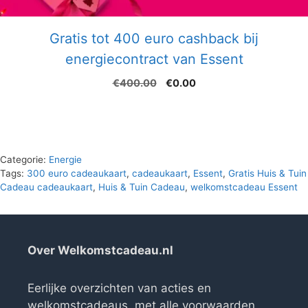
Gratis tot 400 euro cashback bij
energiecontract van Essent
Oorspronkelijke
Huidige
€
400.00
€
0.00
prijs
prijs
was:
is:
€400.00.
€0.00.
Categorie:
Energie
Tags:
300 euro cadeaukaart
,
cadeaukaart
,
Essent
,
Gratis Huis & Tuin
Cadeau cadeaukaart
,
Huis & Tuin Cadeau
,
welkomstcadeau Essent
Over Welkomstcadeau.nl
Eerlijke overzichten van acties en
welkomstcadeaus, met alle voorwaarden