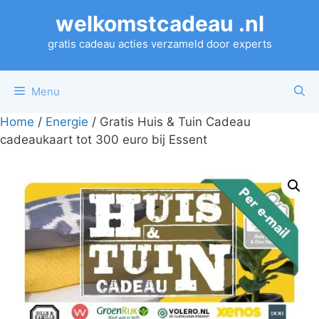
Ga
welkomstcadeau .nl
naar
de
gratis cadeau acties verzameld door experts
inhoud
Menu
Home
/
Energie
/ Gratis Huis & Tuin Cadeau
cadeaukaart tot 300 euro bij Essent