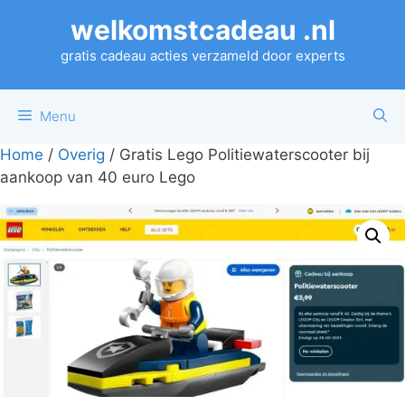
Ga
welkomstcadeau .nl
naar
de
gratis cadeau acties verzameld door experts
inhoud
Menu
Home
/
Overig
/ Gratis Lego Politiewaterscooter bij
aankoop van 40 euro Lego