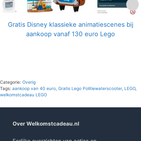
Gratis Disney klassieke animatiescenes bij
aankoop vanaf 130 euro Lego
Categorie:
Overig
Tags:
aankoop van 40 euro
,
Gratis Lego Politiewaterscooter
,
LEGO
,
welkomstcadeau LEGO
Over Welkomstcadeau.nl