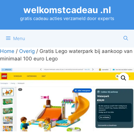
Ga
welkomstcadeau .nl
naar
de
gratis cadeau acties verzameld door experts
inhoud
Menu
Home
/
Overig
/ Gratis Lego waterpark bij aankoop van
minimaal 100 euro Lego