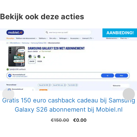
Bekijk ook deze acties
AANBIEDING!
Gratis 150 euro cashback cadeau bij Samsung
Galaxy S26 abonnement bij Mobiel.nl
Oorspronkelijke
Huidige
€
150.00
€
0.00
prijs
prijs
was:
is: