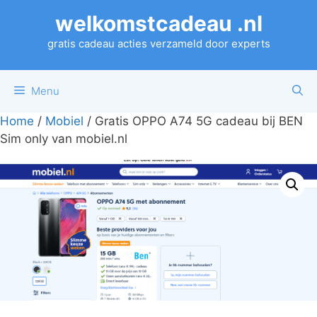
Ga
welkomstcadeau .nl
naar
de
gratis cadeau acties verzameld door experts
inhoud
Menu
Home
/
Mobiel
/ Gratis OPPO A74 5G cadeau bij BEN
Sim only van mobiel.nl