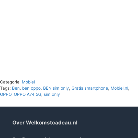
€150.00.
€0.00.
Categorie:
Mobiel
Tags:
Ben
,
ben oppo
,
BEN sim only
,
Gratis smartphone
,
Mobiel.nl
,
OPPO
,
OPPO A74 5G
,
sim only
Over Welkomstcadeau.nl