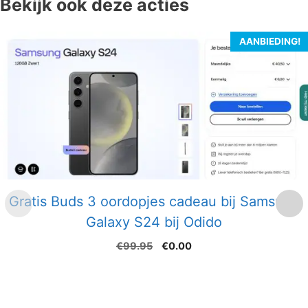
Bekijk ook deze acties
AANBIEDING!
Gratis Buds 3 oordopjes cadeau bij Samsung
Galaxy S24 bij Odido
Oorspronkelijke
Huidige
€
99.95
€
0.00
prijs
prijs
was:
is:
€99.95.
€0.00.