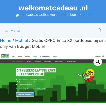
Ga
welkomstcadeau .nl
naar
de
gratis cadeau acties verzameld door experts
inhoud
Menu
Home
/
Mobiel
/ Gratis OPPO Enco X2 oordopjes bij sim
only van Budget Mobiel