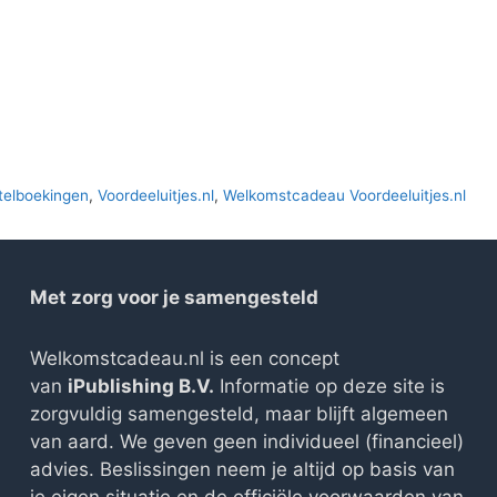
otelboekingen
,
Voordeeluitjes.nl
,
Welkomstcadeau Voordeeluitjes.nl
Met zorg voor je samengesteld
Welkomstcadeau.nl is een concept
van
iPublishing B.V.
Informatie op deze site is
zorgvuldig samengesteld, maar blijft algemeen
van aard. We geven geen individueel (financieel)
advies. Beslissingen neem je altijd op basis van
je eigen situatie en de officiële voorwaarden van