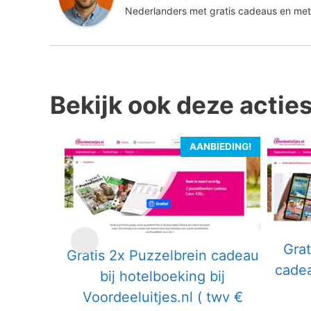
Nederlanders met gratis cadeaus en met
Bekijk ook deze actie
AANBIEDING!
Gra
Gratis 2x Puzzelbrein cadeau
cadea
bij hotelboeking bij
Voordeeluitjes.nl ( twv €