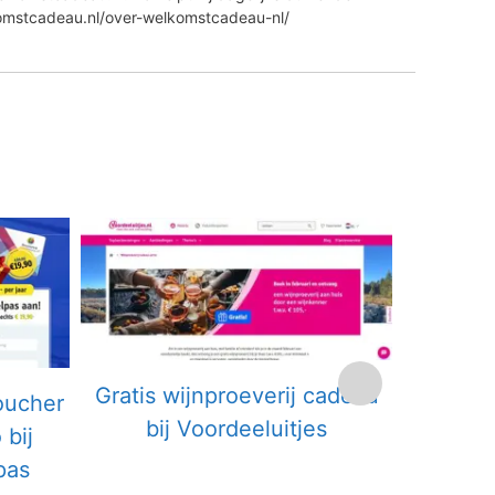
komstcadeau.nl/over-welkomstcadeau-nl/
Gratis wijnproeverij cadeau
Ontvang 
oucher
bij Voordeeluitjes
boekt
 bij
pas