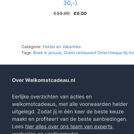
30,-)
Oorspronkelijke
Huidige
€
30.00
€
0.00
prijs
prijs
was:
is:
€30.00.
€0.00.
Categorie:
Hotels en Vakanties
Tags:
Boek in janurai
,
Gratis restaurant Dinercheque bij h
Over Welkomstcadeau.nl
Eerlijke overzichten van acties en
welkomstcadeaus, met alle voorwaarden helder
uitgelegd. Zodat jij in één keer de beste keuze
maakt en profiteert van de beste aanbiedingen.
Lees
hier alles over ons team van experts,
werkwijze en verdienmodel
.