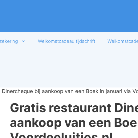
zekering
Welkomstcadeau tijdschrift
Welkomstcadea
t Dinercheque bij aankoop van een Boek in januari via Vo
Gratis restaurant Din
aankoop van een Boek 
Voordeeluitjes.nl