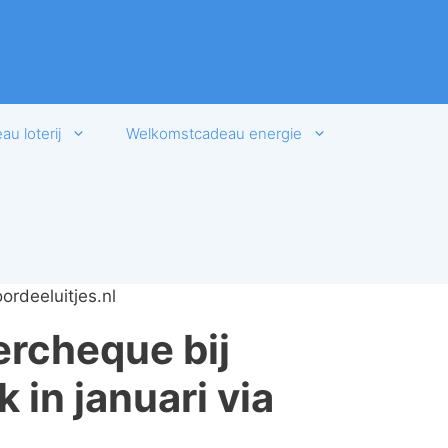
u loterij
Welkomstcadeau energie
ordeeluitjes.nl
ercheque bij
in januari via