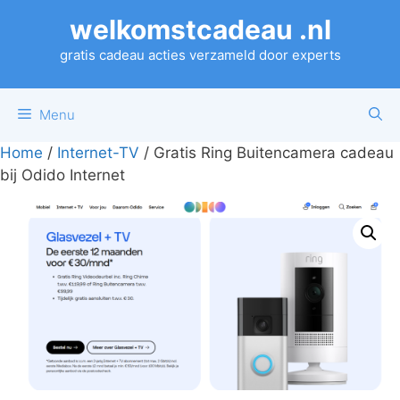
Ga
welkomstcadeau .nl
naar
de
gratis cadeau acties verzameld door experts
inhoud
Menu
Home
/
Internet-TV
/ Gratis Ring Buitencamera cadeau
bij Odido Internet