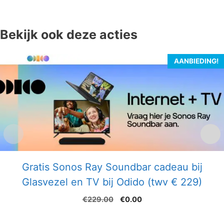
Bekijk ook deze acties
AANBIEDING!
Gratis Sonos Ray Soundbar cadeau bij
Glasvezel en TV bij Odido (twv € 229)
Oorspronkelijke
Huidige
€
229.00
€
0.00
prijs
prijs
was:
is: