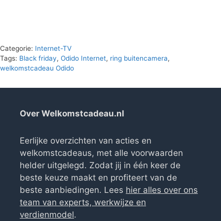
€229.00.
€0.00.
Categorie:
Internet-TV
Tags:
Black friday
,
Odido Internet
,
ring buitencamera
,
welkomstcadeau Odido
Over Welkomstcadeau.nl
Eerlijke overzichten van acties en
welkomstcadeaus, met alle voorwaarden
helder uitgelegd. Zodat jij in één keer de
beste keuze maakt en profiteert van de
beste aanbiedingen. Lees
hier alles over ons
team van experts, werkwijze en
verdienmodel
.