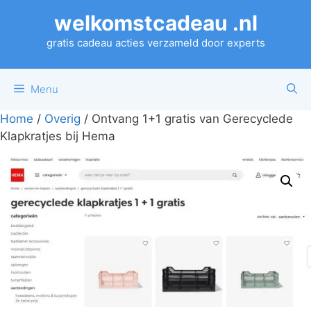
Ga
welkomstcadeau .nl
naar
de
gratis cadeau acties verzameld door experts
inhoud
Menu
Home
/
Overig
/ Ontvang 1+1 gratis van Gerecyclede
Klapkratjes bij Hema