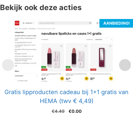
Bekijk ook deze acties
AANBIEDING!
Gratis lipproducten cadeau bij 1+1 gratis van
HEMA (twv € 4,49)
Oorspronkelijke
Huidige
€
4.49
€
0.00
prijs
prijs
was:
is:
€4.49.
€0.00.