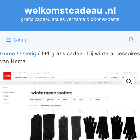
Ga
welkomstcadeau .nl
naar
de
gratis cadeau acties verzameld door experts
inhoud
Menu
Home
/
Overig
/ 1+1 gratis cadeau bij winteraccessoires
van Hema