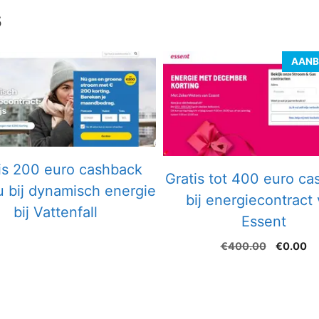
s
AANB
is 200 euro cashback
Gratis tot 400 euro c
 bij dynamisch energie
bij energiecontract
bij Vattenfall
Essent
Oorspron
Hu
€
400.00
€
0.00
prijs
pr
was:
is:
€400.00
€0