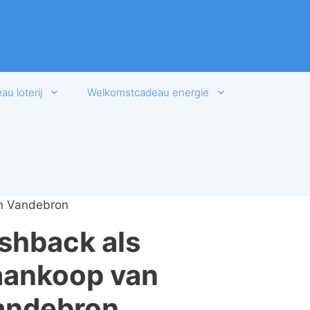
u loterij
Welkomstcadeau energie
an Vandebron
shback als
aankoop van
Vandebron