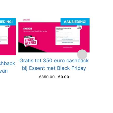
IEDING!
AANBIEDING!
Gratis tot 350 euro cashback
Gratis
ashback
bij Essent met Black Friday
cade
 van
Oorspronkelijke
Huidige
€
350.00
€
0.00
prijs
prijs
kelijke
idige
was:
is:
ijs
€350.00.
€0.00.
.
.00.