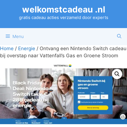
Ga
welkomstcadeau .nl
naar
de
gratis cadeau acties verzameld door experts
inhoud
Menu
Home
/
Energie
/ Ontvang een Nintendo Switch cadeau
bij overstap naar Vattenfall’s Gas en Groene Stroom