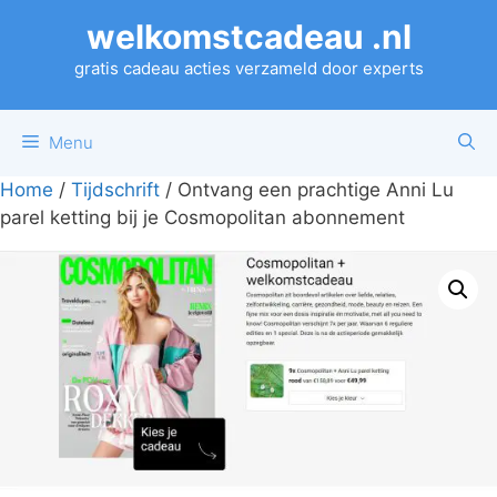
Ga
welkomstcadeau .nl
naar
de
gratis cadeau acties verzameld door experts
inhoud
Menu
Home
/
Tijdschrift
/ Ontvang een prachtige Anni Lu
parel ketting bij je Cosmopolitan abonnement