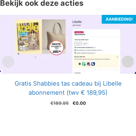
Bekijk ook deze acties
AANBIEDING!
Gratis Shabbies tas cadeau bij Libelle
abonnement (twv € 189,95)
Oorspronkelijke
Huidige
€
189.95
€
0.00
prijs
prijs
was:
is:
€189.95.
€0.00.