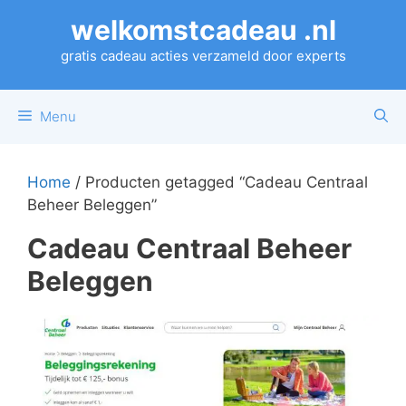
Ga
welkomstcadeau .nl
naar
de
gratis cadeau acties verzameld door experts
inhoud
Menu
Home
/ Producten getagged “Cadeau Centraal
Beheer Beleggen”
Cadeau Centraal Beheer
Beleggen