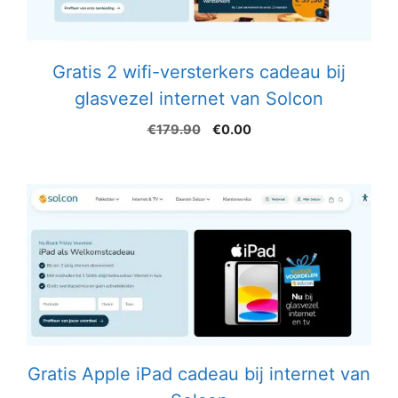
Gratis 2 wifi-versterkers cadeau bij
glasvezel internet van Solcon
Oorspronkelijke
Huidige
€
179.90
€
0.00
prijs
prijs
was:
is:
€179.90.
€0.00.
Gratis Apple iPad cadeau bij internet van