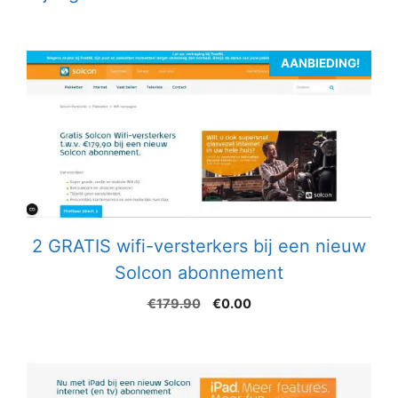
AANBIEDING!
2 GRATIS wifi-versterkers bij een nieuw
Solcon abonnement
Oorspronkelijke
Huidige
€
179.90
€
0.00
prijs
prijs
was:
is:
€179.90.
€0.00.