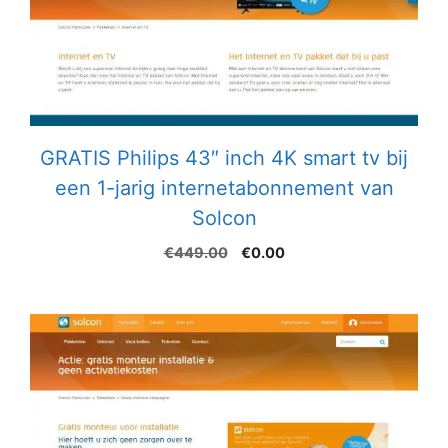
GRATIS Philips 43″ inch 4K smart tv bij
een 1-jarig internetabonnement van
Solcon
Oorspronkelijke
Huidige
€
449.00
€
0.00
prijs
prijs
was:
is:
€449.00.
€0.00.